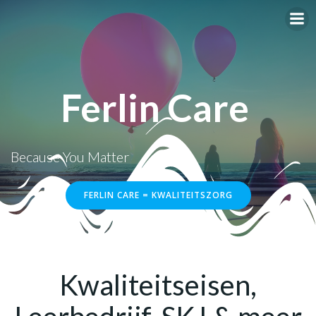
Ga
naar
de
inhoud
Ferlin Care
Because You Matter
FERLIN CARE = KWALITEITSZORG
Kwaliteitseisen,