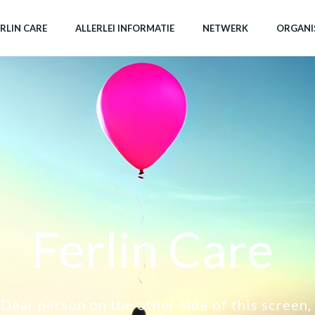
FERLIN CARE
ALLERLEI INFORMATIE
NETWERK
ORGANIS
Ferlin Care
Dear person on the other side of this screen,