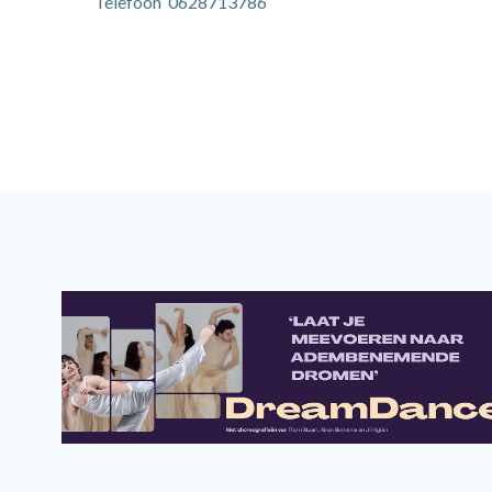
Telefoon 0628713786